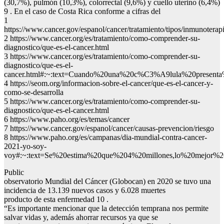
(30,7%), pulmón (10,3%), colorrectal (9,6%) y cuello uterino (6,4%)
9 . En el caso de Costa Rica conforme a cifras del
1
https://www.cancer.gov/espanol/cancer/tratamiento/tipos/inmuno
2 https://www.cancer.org/es/tratamiento/como-comprender-su-
diagnostico/que-es-el-cancer.html
3 https://www.cancer.org/es/tratamiento/como-comprender-su-
diagnostico/que-es-el-
cancer.html#:~:text=Cuando%20una%20c%C3%A9lula%20presen
4 https://seom.org/informacion-sobre-el-cancer/que-es-el-cancer-y-
como-se-desarrolla
5 https://www.cancer.org/es/tratamiento/como-comprender-su-
diagnostico/que-es-el-cancer.html
6 https://www.paho.org/es/temas/cancer
7 https://www.cancer.gov/espanol/cancer/causas-prevencion/riesgo
8 https://www.paho.org/es/campanas/dia-mundial-contra-cancer-
2021-yo-soy-
voy#:~:text=Se%20estima%20que%204%20millones,lo%20mejor%2
Public
observatorio Mundial del Cáncer (Globocan) en 2020 se tuvo una
incidencia de 13.139 nuevos casos y 6.028 muertes
producto de esta enfermedad 10 .
“Es importante mencionar que la detección temprana nos permite
salvar vidas y, además ahorrar recursos ya que se