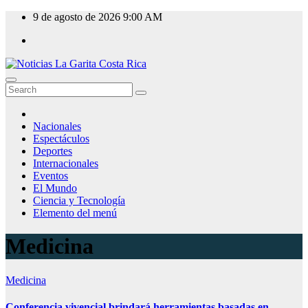
Skip
9 de agosto de 2026
9:00 AM
to
content
Nacionales
Espectáculos
Deportes
Internacionales
Eventos
El Mundo
Ciencia y Tecnología
Elemento del menú
Medicina
Medicina
Conferencia vivencial brindará herramientas basadas en