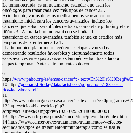
La inmunoterapia, es un tratamiento estándar que usan los
oncólogos para tratar cada vez más tipos de cáncer 22 .
Actualmente, varios de estos medicamentos se usan como
tratamiento inicial para los cánceres avanzados, incluso los
cánceres que solían ser difíciles de tratar, como el de pulmón y el de
riñón 23 . Ahora la inmunoterapia no se limita al
tratamiento en etapas avanzadas, también se usa en estadios más
tempranos de la enfermedad 24 .
“La inmunoterapia primero llegó en las etapas avanzadas
demostrando resultados favorables y afortunadamente todos
estos avances en etapas avanzadas también se han trasladado a
etapas tempranas. Antes el tratamiento solo consistía
9
https:
//www.paho.org/es/temas/cancer#:~:text=En%20la%20R
10 https:
//gco.iarc.fr/today/data/factsheets/populations/188-costa-
rica-fact-sheets.pdf
11
https://www.paho.org/es/temas/cancer#:~:text=Los%20programa
12 http://scielo.sld.cu/scielo.php?
script=sci_arttext&amp;pid=S1025-02552018000300001
13 https://www.cdc.gov/spanish/cancer/dcpc/prevention/index.htm
14 https://www.cancer.org/es/tratamiento/tratamientos-y-efectos-
secundarios/tipos-de-tratamiento/inmunoterapia/como-se-usa-la-
inmunoterapia.html