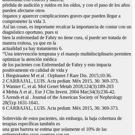
pérdida de audición y ruidos en los oídos, y con el paso de los años
pueden afectarse otros
órganos y aparecer complicaciones graves que pueden llegar a
comprometer la vida 3.
Así las cosas, es importante recalcar la importancia de contar con un
diagnóstico oportuno, pues si
bien la enfermedad de Fabry no tiene cura, sí puede ser tratada de
manera exitosa, ya que en la
actualidad ya hay tratamiento 6.
“Una intervención temprana y el manejo multidisciplinario permiten
optimizar la atención médica
de los pacientes con Enfermedad de Fabry y esto impacta
positivamente en calidad de vida y
1 Biegstraaten M et al . Orphanet J Rare Dis. 2015;10:36.
2 CARBAJAL, LUIS. Acta pediatr. Méx 2015, 36: 369-373.
3 Wanner C, et al. Mol Genet Metab 2018;124(3):189-203
4 Mehta A et al , Eur J Clin Invest. 2004 Mar;34(3):236-42.
5 Arends et al . Journal of the American Society of Nephrology
28(5):p 1631-1641.
6 CARBAJAL, LUIS. Acta pediatr. Méx 2015, 36: 369-373.
Sobrevida de estos pacientes, sin embargo, la baja cobertura de
terapias específicas también es
una gran barrera se estima que solamente el 10% de las
enfermedades raras cuentan con un