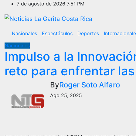
Skip
7 de agosto de 2026
7:51 PM
to
content
Nacionales
Espectáculos
Deportes
Internacional
Nacionales
Impulso a la Innovació
reto para enfrentar l
By
Roger Soto Alfaro
Ago 25, 2025