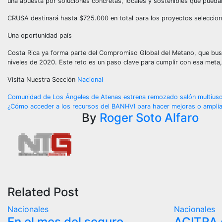
una apuesta por soluciones concretas, locales y sostenibles que pueda
CRUSA destinará hasta $725.000 en total para los proyectos selecciona
Una oportunidad país
Costa Rica ya forma parte del Compromiso Global del Metano, que busc
niveles de 2020. Este reto es un paso clave para cumplir con esa meta, al
Visita Nuestra Sección
Nacional
Navegación
Comunidad de Los Ángeles de Atenas estrena remozado salón multius
¿Cómo acceder a los recursos del BANHVI para hacer mejoras o amplia
de
By
Roger Soto Alfaro
entradas
Related Post
Nacionales
Nacionales
En el mes del seguro
ACITRA 