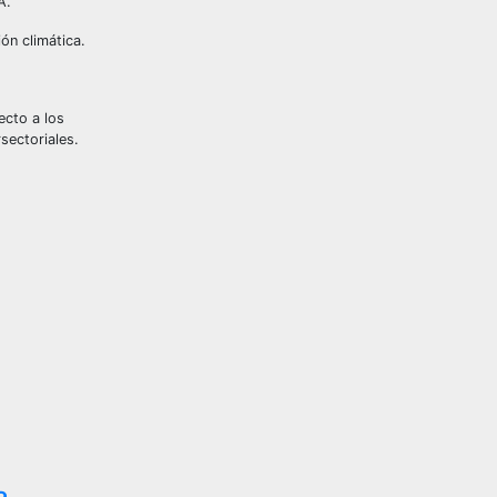
A.
ón climática.
ecto a los
rsectoriales.
a