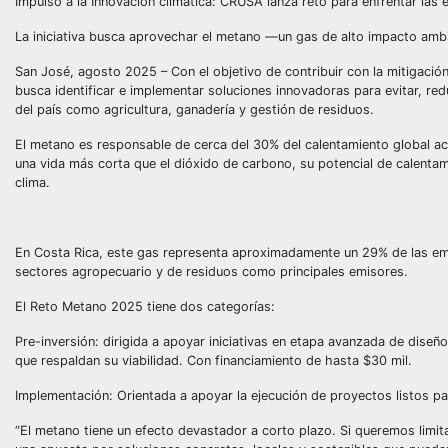
Impulso a la Innovación climática: CRUSA lanza reto para enfrentar las
La iniciativa busca aprovechar el metano —un gas de alto impacto ambie
San José, agosto 2025 – Con el objetivo de contribuir con la mitigaci
busca identificar e implementar soluciones innovadoras para evitar, re
del país como agricultura, ganadería y gestión de residuos.
El metano es responsable de cerca del 30% del calentamiento global act
una vida más corta que el dióxido de carbono, su potencial de calenta
clima.
En Costa Rica, este gas representa aproximadamente un 29% de las emi
sectores agropecuario y de residuos como principales emisores.
El Reto Metano 2025 tiene dos categorías:
Pre-inversión: dirigida a apoyar iniciativas en etapa avanzada de diseñ
que respaldan su viabilidad. Con financiamiento de hasta $30 mil.
Implementación: Orientada a apoyar la ejecución de proyectos listos p
“El metano tiene un efecto devastador a corto plazo. Si queremos limita