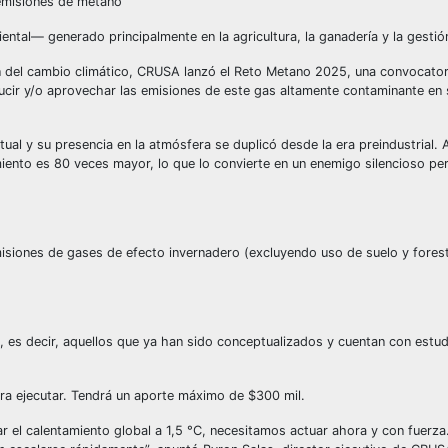
 emisiones de metano
ntal— generado principalmente en la agricultura, la ganadería y la gestió
ón del cambio climático, CRUSA lanzó el Reto Metano 2025, una convocator
ducir y/o aprovechar las emisiones de este gas altamente contaminante en 
ual y su presencia en la atmósfera se duplicó desde la era preindustrial. 
miento es 80 veces mayor, lo que lo convierte en un enemigo silencioso p
siones de gases de efecto invernadero (excluyendo uso de suelo y foresta
o, es decir, aquellos que ya han sido conceptualizados y cuentan con estud
ara ejecutar. Tendrá un aporte máximo de $300 mil.
r el calentamiento global a 1,5 °C, necesitamos actuar ahora y con fuerza