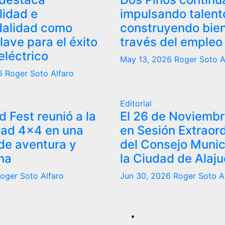
lidad e
impulsando talent
dalidad como
construyendo bien
lave para el éxito
través del empleo
eléctrico
May 13, 2026
Roger Soto A
6
Roger Soto Alfaro
Editorial
 Fest reunió a la
El 26 de Noviemb
ad 4×4 en una
en Sesión Extraord
de aventura y
del Consejo Munic
na
la Ciudad de Alaju
oger Soto Alfaro
Jun 30, 2026
Roger Soto A