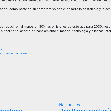
n escalarse rápidamente”, apuntó Byron Salas, director ejecutivo de CRUS
dos, como parte de su compromiso con el desarrollo sostenible y la acci
a reducir en al menos un 30% las emisiones de este gas para 2030, resp
 facilitar el acceso a financiamiento climático, tecnología y alianzas inte
os
ciones en la casa?
Nacionales
destaca
Dos Pinos continú