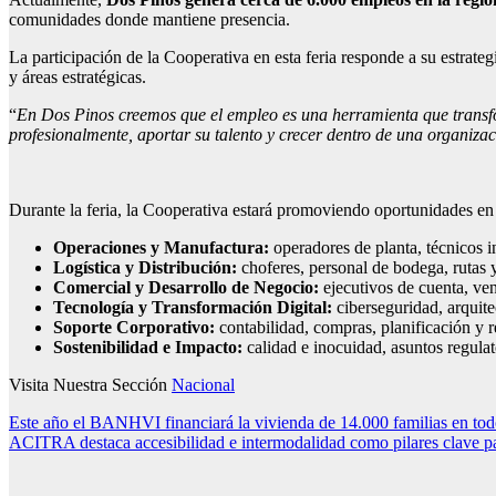
comunidades donde mantiene presencia.
La participación de la Cooperativa en esta feria responde a su estrateg
y áreas estratégicas.
“
En Dos Pinos creemos que el empleo es una herramienta que transfo
profesionalmente, aportar su talento y crecer dentro de una organiza
Durante la feria, la Cooperativa estará promoviendo oportunidades e
Operaciones y Manufactura:
operadores de planta, técnicos i
Logística y Distribución:
choferes, personal de bodega, rutas y
Comercial y Desarrollo de Negocio:
ejecutivos de cuenta, ven
Tecnología y Transformación Digital:
ciberseguridad, arquite
Soporte Corporativo:
contabilidad, compras, planificación y r
Sostenibilidad e Impacto:
calidad e inocuidad, asuntos regulat
Visita Nuestra Sección
Nacional
Navegación
Este año el BANHVI financiará la vivienda de 14.000 familias en todo
ACITRA destaca accesibilidad e intermodalidad como pilares clave para
de
entradas