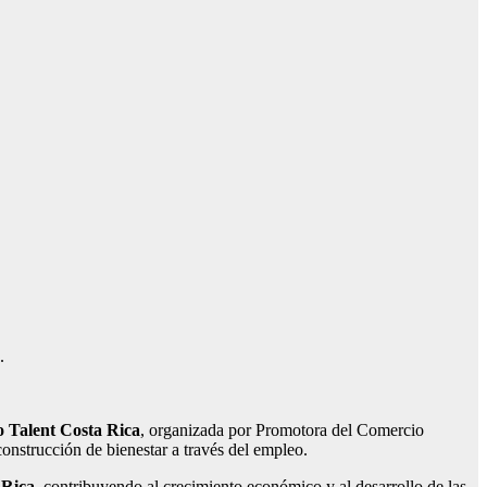
.
o Talent Costa Rica
, organizada por Promotora del Comercio
nstrucción de bienestar a través del empleo.
 Rica,
contribuyendo al crecimiento económico y al desarrollo de las