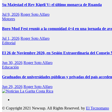
Su Majestad el Rey Kigeli V: el último monarca de Ruanda
Jul 9, 2026
Roger Soto Alfaro
Motores
Boro Mud Fest reunió a la comunidad 4×4 en una jornada de av
Jul 1, 2026
Roger Soto Alfaro
Editorial
El 26 de Noviembre 2020, en Sesión Extraordinaria del Consejo 
Jun 30, 2026
Roger Soto Alfaro
Educación
Graduados de universidades públicas y privadas del país acceden
Jun 29, 2026
Roger Soto Alfaro
Medio Alternativo
Noticias La Garita Costa Rica
© Copyright 2021 Newsup. All Rights Reserved. by
El Tecnomano