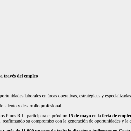
a través del empleo
tunidades laborales en áreas operativas, estratégicas y especializadas
de talento y desarrollo profesional.
s Pinos R.L. participará el próximo
15 de mayo
en la
feria de emple
 reafirmando su compromiso con la generación de oportunidades y la co
 y más de 11.000 puestos de trabajo directos e indirectos en Costa