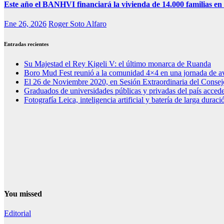
Este año el BANHVI financiará la vivienda de 14.000 familias en 
Ene 26, 2026
Roger Soto Alfaro
Entradas recientes
Su Majestad el Rey Kigeli V: el último monarca de Ruanda
Boro Mud Fest reunió a la comunidad 4×4 en una jornada de av
El 26 de Noviembre 2020, en Sesión Extraordinaria del Consej
Graduados de universidades públicas y privadas del país acced
Fotografía Leica, inteligencia artificial y batería de larga dura
You missed
Editorial