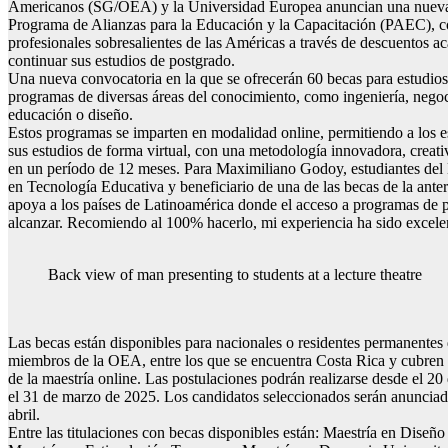
Americanos (SG/OEA) y la Universidad Europea anuncian una nueva 
Programa de Alianzas para la Educación y la Capacitación (PAEC), co
profesionales sobresalientes de las Américas a través de descuentos a
continuar sus estudios de postgrado.
Una nueva convocatoria en la que se ofrecerán 60 becas para estudio
programas de diversas áreas del conocimiento, como ingeniería, nego
educación o diseño.
Estos programas se imparten en modalidad online, permitiendo a los es
sus estudios de forma virtual, con una metodología innovadora, creati
en un período de 12 meses. Para Maximiliano Godoy, estudiantes del 
en Tecnología Educativa y beneficiario de una de las becas de la ant
apoya a los países de Latinoamérica donde el acceso a programas de p
alcanzar. Recomiendo al 100% hacerlo, mi experiencia ha sido excele
Back view of man presenting to students at a lecture theatre
Las becas están disponibles para nacionales o residentes permanentes 
miembros de la OEA, entre los que se encuentra Costa Rica y cubren e
de la maestría online. Las postulaciones podrán realizarse desde el 20
el 31 de marzo de 2025. Los candidatos seleccionados serán anunciado
abril.
Entre las titulaciones con becas disponibles están: Maestría en Diseño 