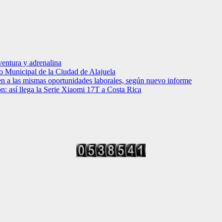
entura y adrenalina
o Municipal de la Ciudad de Alajuela
en a las mismas oportunidades laborales, según nuevo informe
ción: así llega la Serie Xiaomi 17T a Costa Rica