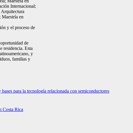
ia; Maestría en
ción Internacional;
 Arquitectura
; Maestría en
ión y el proceso de
 oportunidad de
e residencia. Esta
 latinoamericano, y
iduos, familias y
 bases para la tecnología relacionada con semiconductores
en Costa Rica