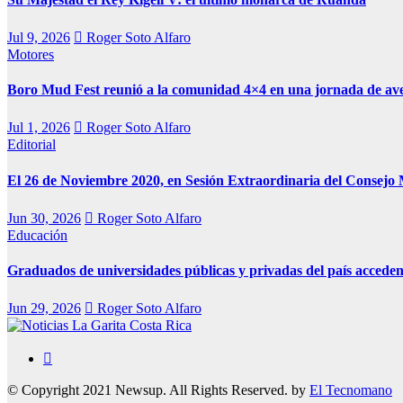
Jul 9, 2026
Roger Soto Alfaro
Motores
Boro Mud Fest reunió a la comunidad 4×4 en una jornada de av
Jul 1, 2026
Roger Soto Alfaro
Editorial
El 26 de Noviembre 2020, en Sesión Extraordinaria del Consejo 
Jun 30, 2026
Roger Soto Alfaro
Educación
Graduados de universidades públicas y privadas del país acceden
Jun 29, 2026
Roger Soto Alfaro
Medio Alternativo
Noticias La Garita Costa Rica
© Copyright 2021 Newsup. All Rights Reserved. by
El Tecnomano