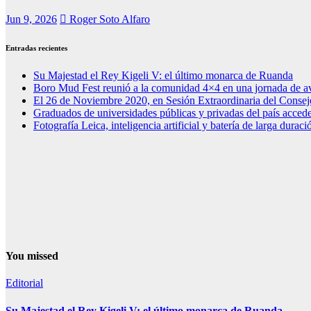
Jun 9, 2026
Roger Soto Alfaro
Entradas recientes
Su Majestad el Rey Kigeli V: el último monarca de Ruanda
Boro Mud Fest reunió a la comunidad 4×4 en una jornada de av
El 26 de Noviembre 2020, en Sesión Extraordinaria del Consej
Graduados de universidades públicas y privadas del país acced
Fotografía Leica, inteligencia artificial y batería de larga dura
You missed
Editorial
Su Majestad el Rey Kigeli V: el último monarca de Ruanda