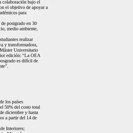
colaboración bajo el
n el objetivo de apoyar a
cadémicos para
s de postgrado en 30
cio, medio ambiente,
tudiantes realizar
va y transformadora,
Máster Universitario
erior edición: “La OEA
osgrado es difícil de
nte”.
de los países
l 50% del costo total
 de diciembre y hasta
s a partir del 14 de
de Interiores;