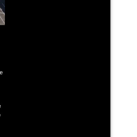
de
,
e
n