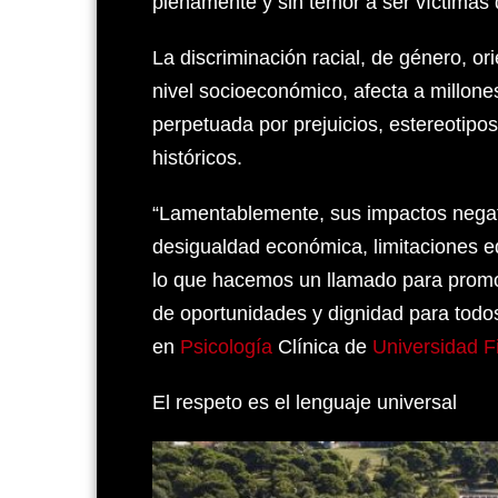
plenamente y sin temor a ser víctimas d
La discriminación racial, de género, or
nivel socioeconómico, afecta a millone
perpetuada por prejuicios, estereotipos
históricos.
“Lamentablemente, sus impactos negati
desigualdad económica, limitaciones ed
lo que hacemos un llamado para promov
de oportunidades y dignidad para todos
en
Psicología
Clínica de
Universidad Fi
El respeto es el lenguaje universal