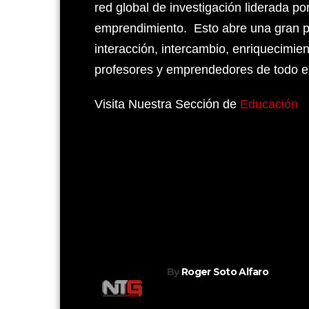
red global de investigación liderada po
emprendimiento. Esto abre una gran pue
interacción, intercambio, enriquecimient
profesores y emprendedores de todo e
Visita Nuestra Sección de
Educación
Navegación
Costa Rica será el epicentro de la
de
sostenibilidad en el medio ambient
global
entradas
By
Roger Soto Alfaro