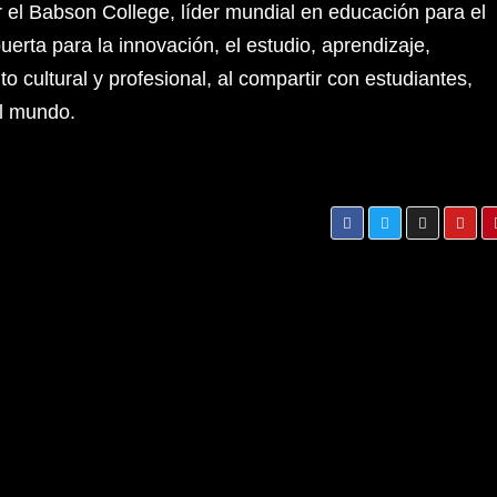
r el Babson College, líder mundial en educación para el
rta para la innovación, el estudio, aprendizaje,
o cultural y profesional, al compartir con estudiantes,
l mundo.
Walmart y Kimberly-Clark unen esfuerzos para
e
mejorar condiciones de saneamiento en
Centroamérica