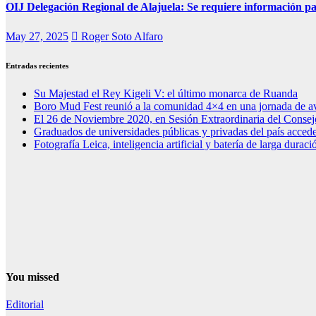
OIJ Delegación Regional de Alajuela: Se requiere información pa
May 27, 2025
Roger Soto Alfaro
Entradas recientes
Su Majestad el Rey Kigeli V: el último monarca de Ruanda
Boro Mud Fest reunió a la comunidad 4×4 en una jornada de av
El 26 de Noviembre 2020, en Sesión Extraordinaria del Consej
Graduados de universidades públicas y privadas del país acced
Fotografía Leica, inteligencia artificial y batería de larga dura
You missed
Editorial