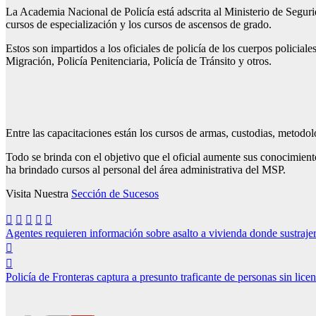
La Academia Nacional de Policía está adscrita al Ministerio de Segurida
cursos de especialización y los cursos de ascensos de grado.
Estos son impartidos a los oficiales de policía de los cuerpos policiale
Migración, Policía Penitenciaria, Policía de Tránsito y otros.
Entre las capacitaciones están los cursos de armas, custodias, metodolo
Todo se brinda con el objetivo que el oficial aumente sus conocimiento
ha brindado cursos al personal del área administrativa del MSP.
Visita Nuestra
Sección de Sucesos
Navegación
Agentes requieren información sobre asalto a vivienda donde sustrajer
de
entradas
Policía de Fronteras captura a presunto traficante de personas sin licenc