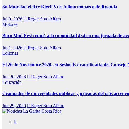
Su Majestad el Rey Kigeli V: el último monarca de Ruanda
Jul 9, 2026
Roger Soto Alfaro
Motores
Boro Mud Fest reunió a la comunidad 4×4 en una jornada de av
Jul 1, 2026
Roger Soto Alfaro
Editorial
El 26 de Noviembre 2020, en Sesión Extraordinaria del Consejo 
Jun 30, 2026
Roger Soto Alfaro
Educación
Graduados de universidades públicas y privadas del país acceden
Jun 29, 2026
Roger Soto Alfaro
Medio Alternativo
Noticias La Garita Costa Rica