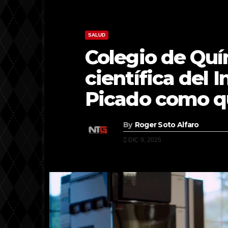
SALUD
Colegio de Quí
científica del 
Picado como q
By
Roger Soto Alfaro
DIC 9, 2025