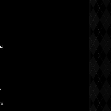
ia
s
te