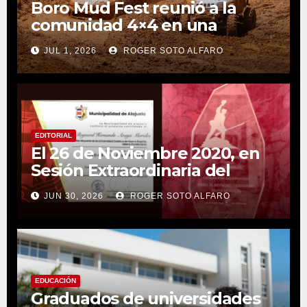
Boro Mud Fest reunió a la
comunidad 4×4 en una
jornada de aventura y
JUL 1, 2026
ROGER SOTO ALFARO
adrenalina
EDITORIAL
El 26 de Noviembre 2020, en
Sesión Extraordinaria del
Consejo Municipal de la
JUN 30, 2026
ROGER SOTO ALFARO
Ciudad de Alajuela
EDUCACIÓN
Graduados de universidades