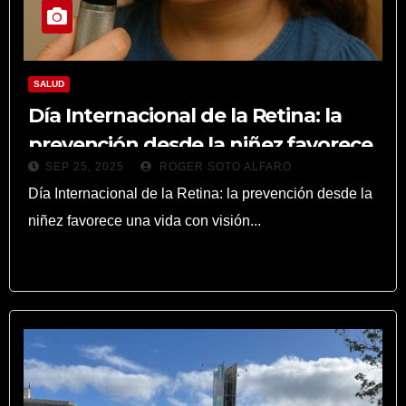
SALUD
Día Internacional de la Retina: la
prevención desde la niñez favorece
SEP 25, 2025
ROGER SOTO ALFARO
una vida con visión saludable
Día Internacional de la Retina: la prevención desde la
niñez favorece una vida con visión...