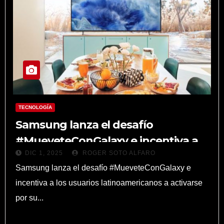
TECNOLOGÍA
Samsung lanza el desafío
#MueveteConGalaxy e incentiva a
DIC 1, 2025
ROGER SOTO ALFARO
los usuarios latinoamericanos a
Samsung lanza el desafío #MueveteConGalaxy e
activarse por su salud y bienestar
incentiva a los usuarios latinoamericanos a activarse
por su...