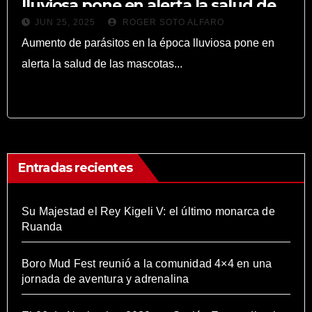
lluviosa pone en alerta la salud de
JUN 25, 2025
ROGER SOTO ALFARO
las mascotas
Aumento de parásitos en la época lluviosa pone en
alerta la salud de las mascotas...
Entradas recientes
Su Majestad el Rey Kigeli V: el último monarca de
Ruanda
Boro Mud Fest reunió a la comunidad 4×4 en una
jornada de aventura y adrenalina