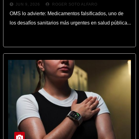
JUN 9, 2026
ROGER SOTO ALFARO
sanitarios más urgentes en salud
OMS lo advierte: Medicamentos falsificados, uno de
pública
los desafíos sanitarios más urgentes en salud pública...