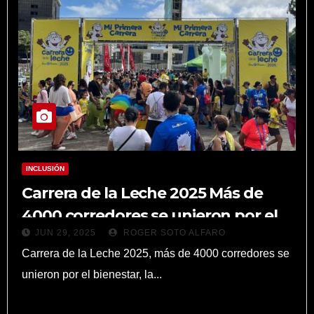
INCLUSIÓN
Carrera de la Leche 2025 Más de
4000 corredores se unieron por el
JUN 29, 2025
ROGER SOTO ALFARO
bienestar, la salud y la solidaridad
Carrera de la Leche 2025, más de 4000 corredores se
unieron por el bienestar, la...