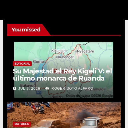
You missed
EDITORIAL
Su Majestad el Rey Kigeli V: el
último monarca de Ruanda
JUL 9, 2026
ROGER SOTO ALFARO
MOTORES