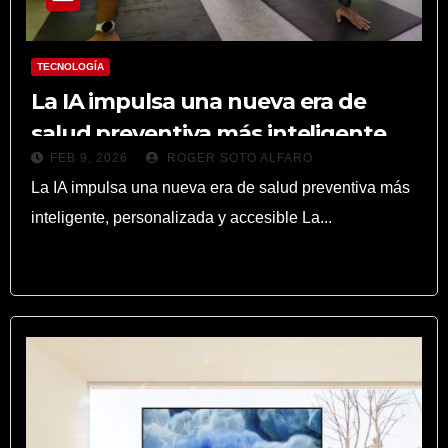
TECNOLOGÍA
La IA impulsa una nueva era de
salud preventiva más inteligente,
FEB 9, 2026
ROGER SOTO ALFARO
personalizada y accesible
La IA impulsa una nueva era de salud preventiva más
inteligente, personalizada y accesible La...