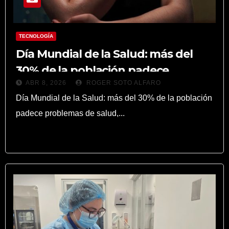
TECNOLOGÍA
Día Mundial de la Salud: más del
30% de la población padece
ABR 8, 2026
ROGER SOTO ALFARO
problemas de salud, y un wearable
Día Mundial de la Salud: más del 30% de la población
podría ayudarles
padece problemas de salud,...