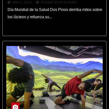
ABR 6, 2026
ROGER SOTO ALFARO
refuerza su aporte a la salud
Día Mundial de la Salud Dos Pinos derriba mitos sobre
inmunológica
los lácteos y refuerza su...