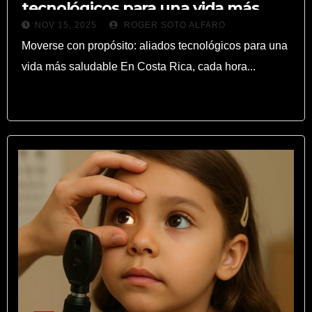
tecnológicos para una vida más
NOV 15, 2025
ROGER SOTO ALFARO
saludable
Moverse con propósito: aliados tecnológicos para una
vida más saludable En Costa Rica, cada hora...