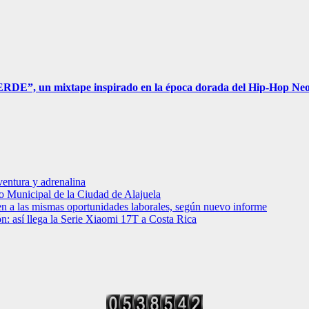
RDE”, un mixtape inspirado en la época dorada del Hip-Hop Ne
entura y adrenalina
o Municipal de la Ciudad de Alajuela
en a las mismas oportunidades laborales, según nuevo informe
ción: así llega la Serie Xiaomi 17T a Costa Rica