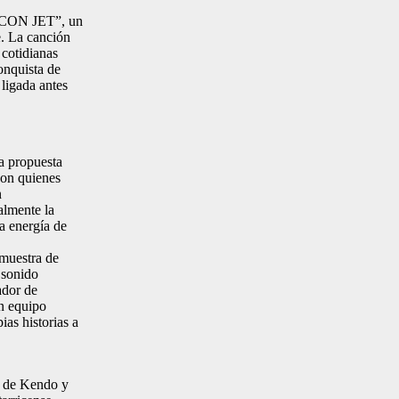
A CON JET”, un
e. La canción
 cotidianas
onquista de
ligada antes
a propuesta
con quienes
n
almente la
a energía de
muestra de
 sonido
ador de
un equipo
ias historias a
o de Kendo y