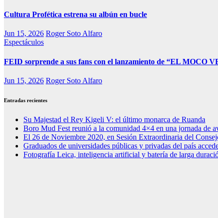
Cultura Profética estrena su albún en bucle
Jun 15, 2026
Roger Soto Alfaro
Espectáculos
FEID sorprende a sus fans con el lanzamiento de “EL MOCO VE
Jun 15, 2026
Roger Soto Alfaro
Entradas recientes
Su Majestad el Rey Kigeli V: el último monarca de Ruanda
Boro Mud Fest reunió a la comunidad 4×4 en una jornada de av
El 26 de Noviembre 2020, en Sesión Extraordinaria del Consej
Graduados de universidades públicas y privadas del país acced
Fotografía Leica, inteligencia artificial y batería de larga dura