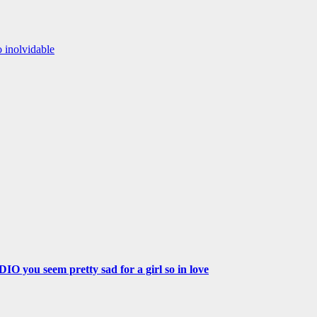
 inolvidable
eem pretty sad for a girl so in love