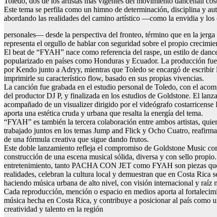
Toledo, dos de los artistas más vigentes del movimiento dancehall cost
Este tema se perfila como un himno de determinación, disciplina y aut
abordando las realidades del camino artístico —como la envidia y los
personales— desde la perspectiva del fronteo, término que en la jerga
representa el orgullo de hablar con seguridad sobre el propio crecimie
El beat de “FYAH” nace como referencia del raspe, un estilo de dance
popularizado en países como Honduras y Ecuador. La producción fue 
por Kendo junto a Adryy, mientras que Toledo se encargó de escribir l
imprimirle su característico flow, basado en sus propias vivencias.
La canción fue grabada en el estudio personal de Toledo, con el aco
del productor DJ P, y finalizada en los estudios de Goldstone. El lan
acompañado de un visualizer dirigido por el videógrafo costarricense 
aporta una estética cruda y urbana que resalta la energía del tema.
“FYAH” es también la tercera colaboración entre ambos artistas, quie
trabajado juntos en los temas Jump and Flick y Ocho Cuatro, reafirma
de una fórmula creativa que sigue dando frutos.
Este doble lanzamiento refleja el compromiso de Goldstone Music con
construcción de una escena musical sólida, diversa y con sello propio.
entretenimiento, tanto PACHA CON JET como FYAH son piezas que
realidades, celebran la cultura local y demuestran que en Costa Rica s
haciendo música urbana de alto nivel, con visión internacional y raíz 
Cada reproducción, mención o espacio en medios aporta al fortalecimi
música hecha en Costa Rica, y contribuye a posicionar al país como u
creatividad y talento en la región