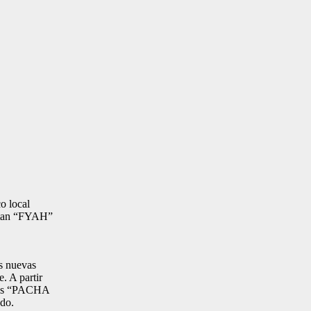
o local
ntan “FYAH”
os nuevas
. A partir
tales “PACHA
do.