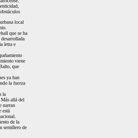
arricense.
enticidad,
 obstáculos
 urbana local
nto.
hall que se ha
desarrollada
a letra e
mpañamiento
zamiento viene
Balto, que
nes ya han
ndo la fuerza
 la
 Más allá del
 narran
e está
nacional.
ento de la
n semillero de