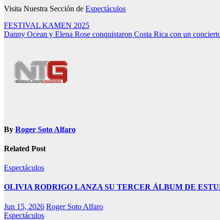
Visita Nuestra Sección de
Espectáculos
Navegación
FESTIVAL KAMEN 2025
Danny Ocean y Elena Rose conquistaron Costa Rica con un concierto
de
entradas
By
Roger Soto Alfaro
Related Post
Espectáculos
OLIVIA RODRIGO LANZA SU TERCER ÁLBUM DE ESTUDIO you s
Jun 15, 2026
Roger Soto Alfaro
Espectáculos