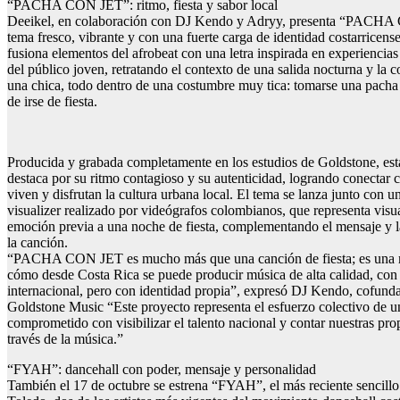
“PACHA CON JET”: ritmo, fiesta y sabor local
Deeikel, en colaboración con DJ Kendo y Adryy, presenta “PACH
tema fresco, vibrante y con una fuerte carga de identidad costarricens
fusiona elementos del afrobeat con una letra inspirada en experiencias
del público joven, retratando el contexto de una salida nocturna y la c
una chica, todo dentro de una costumbre muy tica: tomarse una pacha 
de irse de fiesta.
Producida y grabada completamente en los estudios de Goldstone, est
destaca por su ritmo contagioso y su autenticidad, logrando conectar 
viven y disfrutan la cultura urbana local. El tema se lanza junto con u
visualizer realizado por videógrafos colombianos, que representa visu
emoción previa a una noche de fiesta, complementando el mensaje y l
la canción.
“PACHA CON JET es mucho más que una canción de fiesta; es una 
cómo desde Costa Rica se puede producir música de alta calidad, con
internacional, pero con identidad propia”, expresó DJ Kendo, cofund
Goldstone Music “Este proyecto representa el esfuerzo colectivo de 
comprometido con visibilizar el talento nacional y contar nuestras prop
través de la música.”
“FYAH”: dancehall con poder, mensaje y personalidad
También el 17 de octubre se estrena “FYAH”, el más reciente sencill