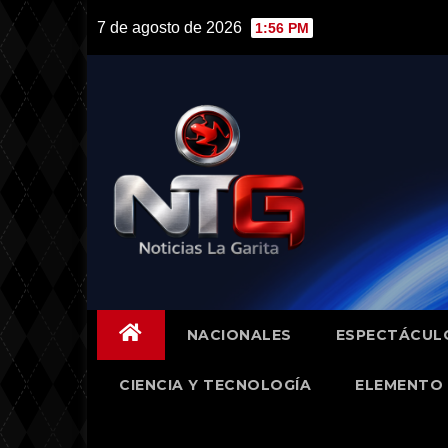
Skip
7 de agosto de 2026
1:56 PM
to
content
NACIONALES
ESPECTÁCUL
CIENCIA Y TECNOLOGÍA
ELEMENTO 