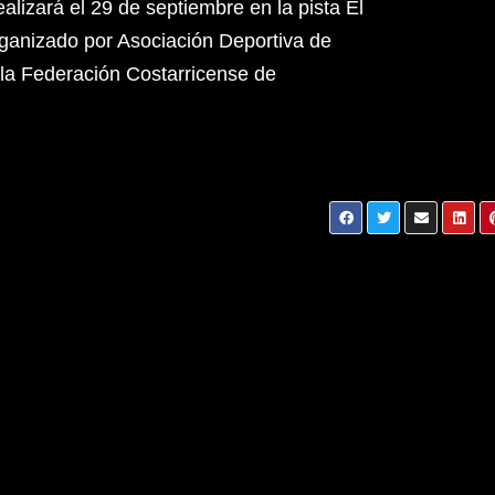
lizará el 29 de septiembre en la pista El
rganizado por Asociación Deportiva de
la Federación Costarricense de
El nuevo Cadillac XT4 debuta en Costa Rica
de
con un diseño innovador y tecnología de
vanguardia