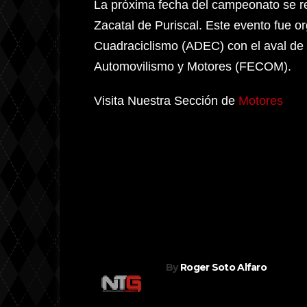
La próxima fecha del campeonato se rea
Zacatal de Puriscal. Este evento fue o
Cuadraciclismo (ADEC) con el aval de 
Automovilismo y Motores (FECOM).
Visita Nuestra Sección de
Motores
Navegación
Los mejores pilotos de la región
de
disputaron Copa Latinoamericana 
Minicross
entradas
By
Roger Soto Alfaro