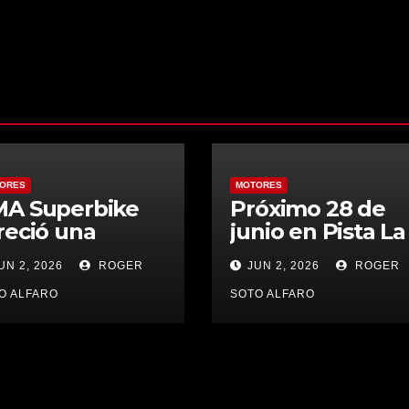
ORES
MOTORES
A Superbike
Próximo 28 de
reció una
junio en Pista La
rnada llena de
Torre Boro Mud
UN 2, 2026
ROGER
JUN 2, 2026
ROGER
ques y
Fest promete
renalina en P1
adrenalina, barr
O ALFARO
SOTO ALFARO
peedway
y aventura 4×4 
San Mateo