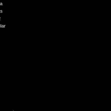
ca
as
z
lar