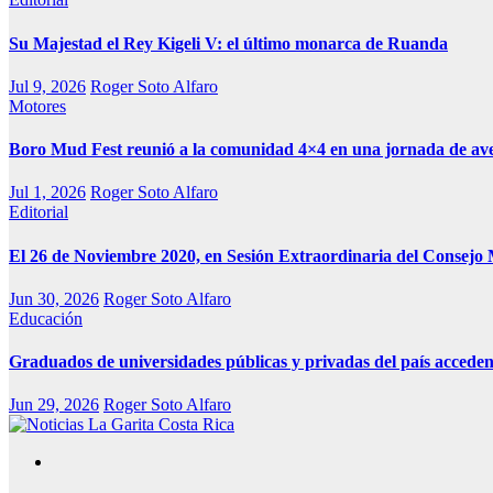
Su Majestad el Rey Kigeli V: el último monarca de Ruanda
Jul 9, 2026
Roger Soto Alfaro
Motores
Boro Mud Fest reunió a la comunidad 4×4 en una jornada de av
Jul 1, 2026
Roger Soto Alfaro
Editorial
El 26 de Noviembre 2020, en Sesión Extraordinaria del Consejo 
Jun 30, 2026
Roger Soto Alfaro
Educación
Graduados de universidades públicas y privadas del país acceden
Jun 29, 2026
Roger Soto Alfaro
Medio Alternativo
Noticias La Garita Costa Rica