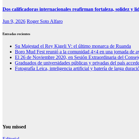
Dos calificadoras internacionales reafirman fortaleza, solidez y 
Jun 9, 2026
Roger Soto Alfaro
Entradas recientes
Su Majestad el Rey Kigeli V: el último monarca de Ruanda
Boro Mud Fest reunió a la comunidad 4×4 en una jornada de av
El 26 de Noviembre 2020, en Sesión Extraordinaria del Consej
Graduados de universidades públicas y privadas del país acced
Fotografía Leica, inteligencia artificial y batería de larga dura
You missed
Editorial