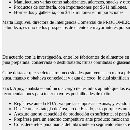
Manufacturas varias como saborizantes, aderezos, snacks y otros
Productos de confitería, con importaciones por $641 millones.
Horneados y galletería, con $417 millones en importaciones.
Marta Esquivel, directora de Inteligencia Comercial de PROCOMER, ex
naturaleza, es uno de los prospectos de cliente de mayor interés por su a
De acuerdo con la investigación, entre los fabricantes de alimentos en
piña preparada, conservada o deshidratada; frutas confitadas o glaseada
Cabe destacar que se detectaron necesidades para ventas en marca priv
yuca, mango o pitahaya congelada; y agua de coco, lo cual significan
Erick Apuy, analista económico a cargo del estudio, apuntó que los ex
recomendaciones para tener mayores posibilidades de éxito:
Regístrese ante la FDA, ya que las empresas texanas, y estadoun
Diseñe una estrategia de área, no de Estado, esto porque es un
Asegure que su capacidad de producción es suficiente, si para 
Prepárese para un entorno competitivo ante producto mexicano (4
Considere retos para marca del fabricante en segmento étnico, es