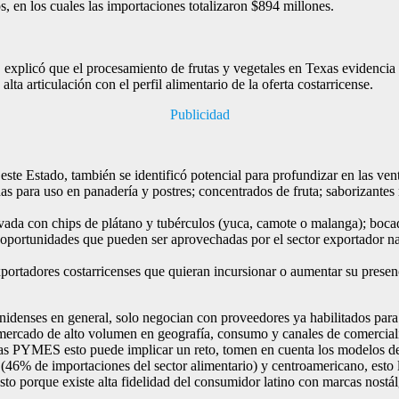
, en los cuales las importaciones totalizaron $894 millones.
plicó que el procesamiento de frutas y vegetales en Texas evidencia 
lta articulación con el perfil alimentario de la oferta costarricense.
Publicidad
 este Estado, también se identificó potencial para profundizar en las ve
s para uso en panadería y postres; concentrados de fruta; saborizantes n
ada con chips de plátano y tubérculos (yuca, camote o malanga); bocadil
 oportunidades que pueden ser aprovechadas por el sector exportador na
portadores costarricenses que quieran incursionar o aumentar su presen
idenses en general, solo negocian con proveedores ya habilitados para e
 mercado de alto volumen en geografía, consumo y canales de comercial
las PYMES esto puede implicar un reto, tomen en cuenta los modelos de
6% de importaciones del sector alimentario) y centroamericano, esto le
to porque existe alta fidelidad del consumidor latino con marcas nostál