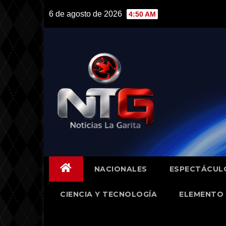
Skip
6 de agosto de 2026
4:50 AM
to
content
NACIONALES
ESPECTÁCUL
CIENCIA Y TECNOLOGÍA
ELEMENTO 