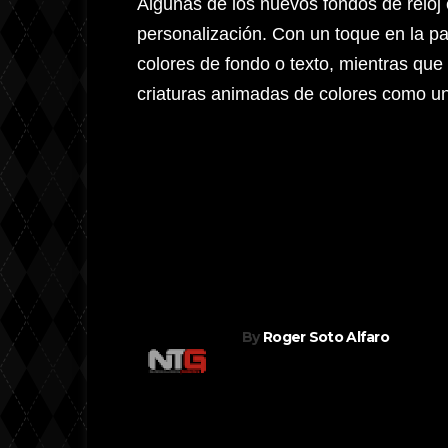
Algunas de los nuevos fondos de reloj 
personalización. Con un toque en la pan
colores de fondo o texto, mientras que 
criaturas animadas de colores como un
Navegación
Inicia JobLink con 7.500 puesto
de
empleo en más de 45 empresas
multinacionales
entradas
By
Roger Soto Alfaro