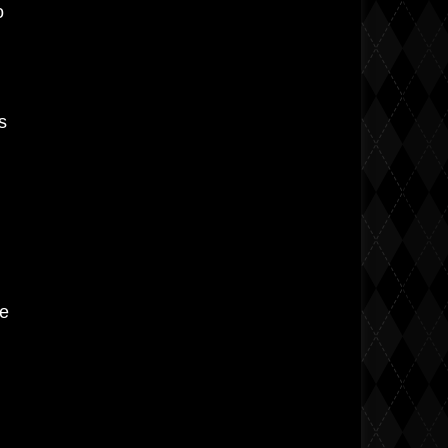
o
s
se