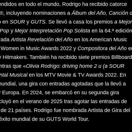
ndidos en todo el mundo, Rodrigo ha recibido catorce
, incluyendo nominaciones a
Álbum del Año, Canción d
o en
SOUR
y
GUTS
. Se llevó a casa los premios
a Mejor
 Pop
y
Mejor Interpretación Pop Solista
en la 64.ª edició
rada
Artista Revelación del Año
en los American Music
rd Women in Music Awards 2022 y
Compositora del Año
e
Hitmakers. También ha recibido siete premios Billboard
ntras que «
Olivia Rodrigo: driving home 2 u (a SOUR
tal Musical
en los MTV Movie & TV Awards 2022. En
undial, una gira con entradas agotadas que la llevó a
 Europa. En 2024, se embarcó en su segunda gira
luyó en el verano de 2025 tras agotar las entradas de
de 21 países. Rodrigo fue nombrada Artista de Gira del
 éxito mundial de su GUTS World Tour.