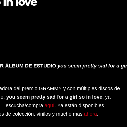
 in love
ER ÁLBUM DE ESTUDIO
you seem pretty sad for a gir
dora del premio GRAMMY y con múltiples discos de
io,
you seem pretty sad for a girl so in love
, ya
s. – escucha/compra
aquí
. Ya están disponibles
los de colección, vinilos y mucho mas
ahora
.