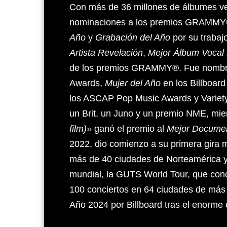
Con más de 36 millones de álbumes ve
nominaciones a los premios GRAMMY®
Año
y
Grabación del Año
por su trabaj
Artista Revelación
,
Mejor Álbum Vocal
de los premios GRAMMY®. Fue nomb
Awards,
Mujer del Año
en los Billboa
los ASCAP Pop Music Awards y Variety 
un Brit, un Juno y un premio NME, mie
film)
» ganó el premio al
Mejor Documen
2022, dio comienzo a su primera gira m
más de 40 ciudades de Norteamérica y
mundial, la GUTS World Tour, que conc
100 conciertos en 64 ciudades de más 
Año 2024 por Billboard tras el enorme