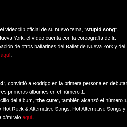
l videoclip oficial de su nuevo tema, “
stupid song
”.
ueva York, el vídeo cuenta con la coreografía de la
ipación de otros bailarines del Ballet de Nueva York y del
o
aquí
.
ad
”, convirtió a Rodrigo en la primera persona en debuta
 tres primeros álbumes en el número 1.
illo del álbum, “
the cure
”, también alcanzó el número 1
do Hot Rock & Alternative Songs, Hot Alternative Songs y
alo/míralo
aquí
.