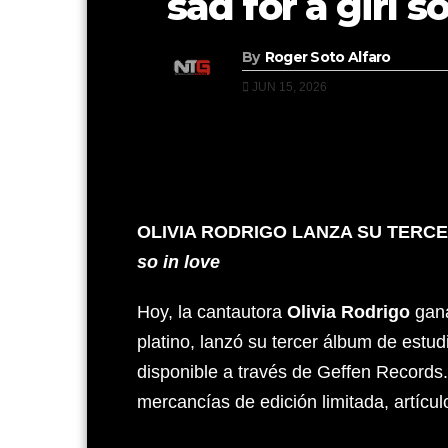
sad for a girl so
By
Roger Soto Alfaro
JUN 15, 2026
OLIVIA RODRIGO LANZA SU TERC
so in love
Hoy, la cantautora
Olivia Rodrigo
gana
platino, lanzó su tercer álbum de estud
disponible a través de Geffen Record
mercancías de edición limitada, artícu