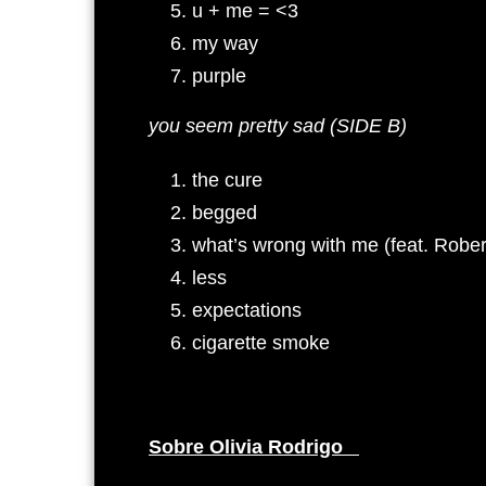
u + me = <3
my way
purple
you seem pretty sad (SIDE B)
the cure
begged
what’s wrong with me (feat. Rober
less
expectations
cigarette smoke
Sobre Olivia Rodrigo