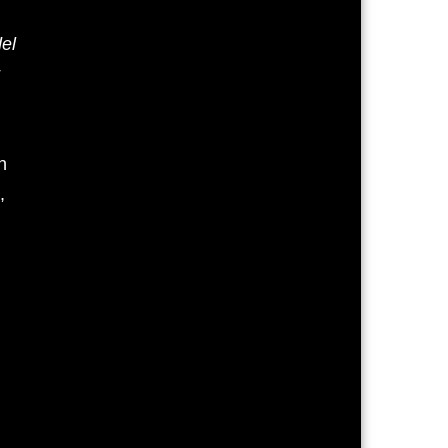
el
n
n
,