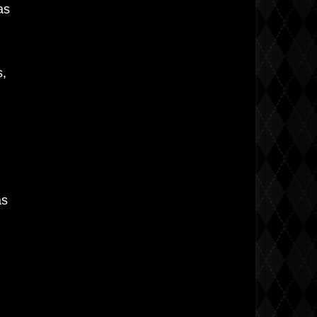
as
s,
as