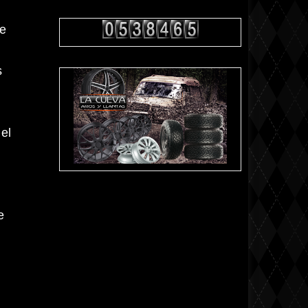
ue
s
el
e