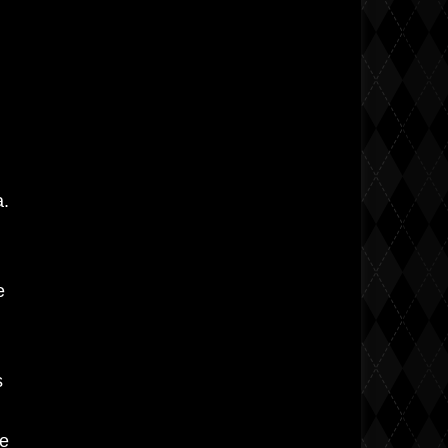
a.
l
e
s
de