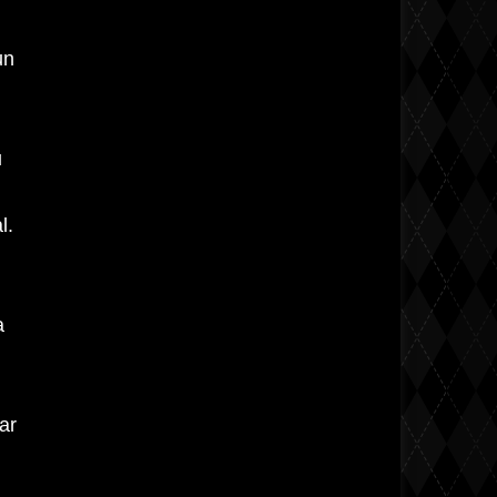
un
u
l.
a
ar