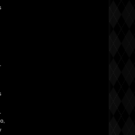
s
r
s
.
lo,
y