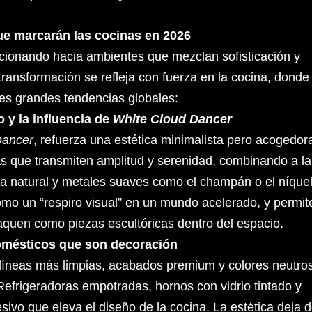
e marcarán las cocinas en 2026
ucionando hacia ambientes que mezclan sofisticación y
ransformación se refleja con fuerza en la cocina, donde
es grandes tendencias globales:
 y la influencia de
White Cloud Dancer
Dancer
, refuerza una estética minimalista pero acogedor
s que transmiten amplitud y serenidad, combinando a la
ra natural y metales suaves como el champán o el níque
omo un “respiro visual” en un mundo acelerado, y permit
aquen como piezas escultóricas dentro del espacio.
omésticos que son decoración
 líneas más limpias, acabados premium y colores neutro
 Refrigeradoras empotradas, hornos con vidrio tintado y
ivo que eleva el diseño de la cocina. La estética deja 