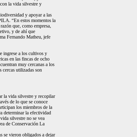
on la vida silvestre y
iodiversidad y apoyar a las
 PILA. “En estos momentos la
a razón que, como empresa,
tivo, y de ahí que
irma Fernando Matheu, jefe
e ingrese a los cultivos y
ricas en las fincas de ocho
ncuentran muy cercanas a los
s cercas utilizadas son
la vida silvestre y recopilar
ravés de lo que se conoce
rticipan los miembros de la
a determinar la efectividad
vida silvestre no se vea
Área de Conservación La
as se vieron obligados a dejar