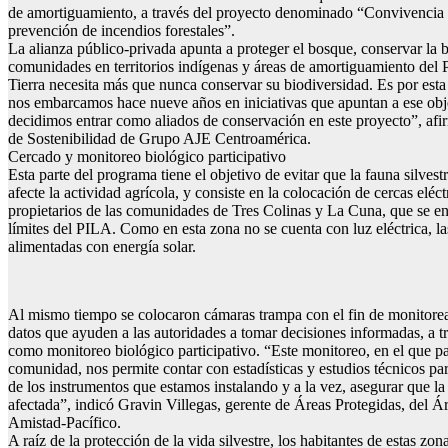
de amortiguamiento, a través del proyecto denominado “Convivencia c
prevención de incendios forestales”.
La alianza público-privada apunta a proteger el bosque, conservar la b
comunidades en territorios indígenas y áreas de amortiguamiento del
Tierra necesita más que nunca conservar su biodiversidad. Es por est
nos embarcamos hace nueve años en iniciativas que apuntan a ese obje
decidimos entrar como aliados de conservación en este proyecto”, af
de Sostenibilidad de Grupo AJE Centroamérica.
Cercado y monitoreo biológico participativo
Esta parte del programa tiene el objetivo de evitar que la fauna silvestr
afecte la actividad agrícola, y consiste en la colocación de cercas eléct
propietarios de las comunidades de Tres Colinas y La Cuna, que se e
límites del PILA. Como en esta zona no se cuenta con luz eléctrica, la
alimentadas con energía solar.
Al mismo tiempo se colocaron cámaras trampa con el fin de monitorear 
datos que ayuden a las autoridades a tomar decisiones informadas, a t
como monitoreo biológico participativo. “Este monitoreo, en el que pa
comunidad, nos permite contar con estadísticas y estudios técnicos par
de los instrumentos que estamos instalando y a la vez, asegurar que la 
afectada”, indicó Gravin Villegas, gerente de Áreas Protegidas, del 
Amistad-Pacífico.
A raíz de la protección de la vida silvestre, los habitantes de estas zon