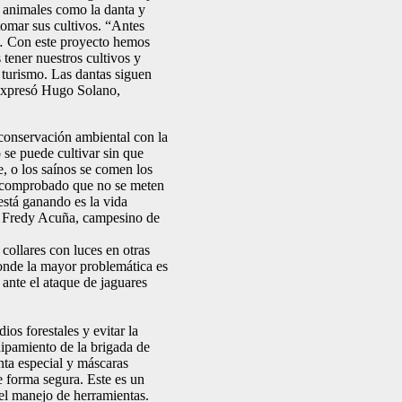
r animales como la danta y
etomar sus cultivos. “Antes
an… Con este proyecto hemos
tener nuestros cultivos y
l turismo. Las dantas siguen
, expresó Hugo Solano,
conservación ambiental con la
o se puede cultivar sin que
, o los saínos se comen los
s comprobado que no se meten
está ganando es la vida
tó Fredy Acuña, campesino de
 collares con luces en otras
nde la mayor problemática es
 ante el ataque de jaguares
os forestales y evitar la
uipamiento de la brigada de
enta especial y máscaras
e forma segura. Este es un
 el manejo de herramientas.