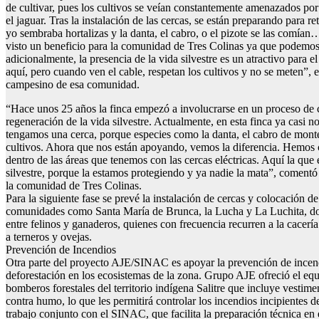
de cultivar, pues los cultivos se veían constantemente amenazados po
el jaguar. Tras la instalación de las cercas, se están preparando para r
yo sembraba hortalizas y la danta, el cabro, o el pizote se las comí
visto un beneficio para la comunidad de Tres Colinas ya que podemos 
adicionalmente, la presencia de la vida silvestre es un atractivo para e
aquí, pero cuando ven el cable, respetan los cultivos y no se meten”
campesino de esa comunidad.
“Hace unos 25 años la finca empezó a involucrarse en un proceso de 
regeneración de la vida silvestre. Actualmente, en esta finca ya casi n
tengamos una cerca, porque especies como la danta, el cabro de monte
cultivos. Ahora que nos están apoyando, vemos la diferencia. Hemo
dentro de las áreas que tenemos con las cercas eléctricas. Aquí la que 
silvestre, porque la estamos protegiendo y ya nadie la mata”, comen
la comunidad de Tres Colinas.
Para la siguiente fase se prevé la instalación de cercas y colocación de
comunidades como Santa María de Brunca, la Lucha y La Luchita, do
entre felinos y ganaderos, quienes con frecuencia recurren a la cacería
a terneros y ovejas.
Prevención de Incendios
Otra parte del proyecto AJE/SINAC es apoyar la prevención de incendi
deforestación en los ecosistemas de la zona. Grupo AJE ofreció el eq
bomberos forestales del territorio indígena Salitre que incluye vestim
contra humo, lo que les permitirá controlar los incendios incipientes d
trabajo conjunto con el SINAC, que facilita la preparación técnica en