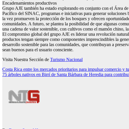
Encadenamientos productivos
Grupo AJE también ha estado explorando en conjunto con el Área d
Pacífico del SINAC, programas e iniciativas para generar soluciones b
la vez promueven la protección de los bosques y ofrecen oportunidade
comunidades. A futuro, se plantea la posibilidad de que algunas comu
una cadena de valor sostenible, con cultivos como el mamón chino, la
El compromiso global del grupo AJE es liderar una revolución natural,
productos tengan siempre como componentes imprescindibles la gene
desarrollo sostenible para las comunidades, que contribuyan a preserv
sean buenos para el usuario consciente.
Visita Nuestra Sección de
Turismo Nacional
Navegación
Costa Rica entre los mercados prioritarios para impulsar comercio y 
75 árboles nativos en Birrí de Santa Bárbara de Heredia para contribui
de
entradas