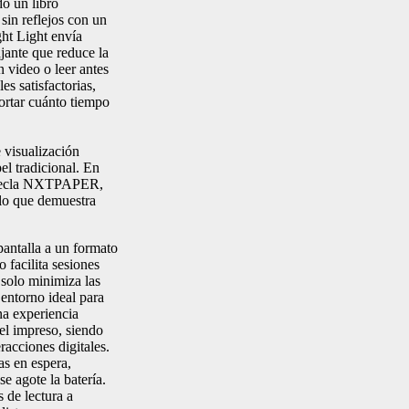
do un libro
 sin reflejos con un
ght Light envía
jante que reduce la
n video o leer antes
es satisfactorias,
ortar cuánto tiempo
visualización
pel tradicional. En
la tecla NXTPAPER,
, lo que demuestra
antalla a un formato
 facilita sesiones
solo minimiza las
 entorno ideal para
na experiencia
pel impreso, siendo
racciones digitales.
as en espera,
e agote la batería.
 de lectura a