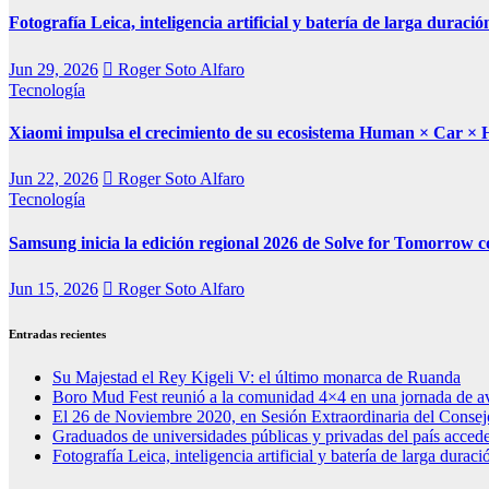
Fotografía Leica, inteligencia artificial y batería de larga duraci
Jun 29, 2026
Roger Soto Alfaro
Tecnología
Xiaomi impulsa el crecimiento de su ecosistema Human × Car × H
Jun 22, 2026
Roger Soto Alfaro
Tecnología
Samsung inicia la edición regional 2026 de Solve for Tomorrow 
Jun 15, 2026
Roger Soto Alfaro
Entradas recientes
Su Majestad el Rey Kigeli V: el último monarca de Ruanda
Boro Mud Fest reunió a la comunidad 4×4 en una jornada de av
El 26 de Noviembre 2020, en Sesión Extraordinaria del Consej
Graduados de universidades públicas y privadas del país acced
Fotografía Leica, inteligencia artificial y batería de larga dura