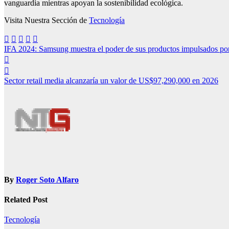
vanguardia mientras apoyan la sostenibilidad ecológica.
Visita Nuestra Sección de
Tecnología
Navegación
IFA 2024: Samsung muestra el poder de sus productos impulsados po
de
entradas
Sector retail media alcanzaría un valor de US$97,290,000 en 2026
By
Roger Soto Alfaro
Related Post
Tecnología