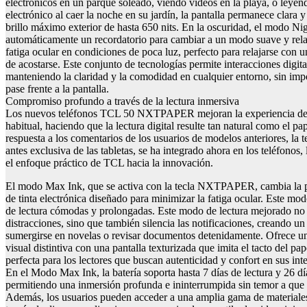
electrónicos en un parque soleado, viendo videos en la playa, o leyen
electrónico al caer la noche en su jardín, la pantalla permanece clara y
brillo máximo exterior de hasta 650 nits. En la oscuridad, el modo Ni
automáticamente un recordatorio para cambiar a un modo suave y rela
fatiga ocular en condiciones de poca luz, perfecto para relajarse con u
de acostarse. Este conjunto de tecnologías permite interacciones digital
manteniendo la claridad y la comodidad en cualquier entorno, sin imp
pase frente a la pantalla.
Compromiso profundo a través de la lectura inmersiva
Los nuevos teléfonos TCL 50 NXTPAPER mejoran la experiencia de 
habitual, haciendo que la lectura digital resulte tan natural como el pa
respuesta a los comentarios de los usuarios de modelos anteriores, 
antes exclusiva de las tabletas, se ha integrado ahora en los teléfonos
el enfoque práctico de TCL hacia la innovación.
El modo Max Ink, que se activa con la tecla NXTPAPER, cambia la p
de tinta electrónica diseñado para minimizar la fatiga ocular. Este modo
de lectura cómodas y prolongadas. Este modo de lectura mejorado no 
distracciones, sino que también silencia las notificaciones, creando un
sumergirse en novelas o revisar documentos detenidamente. Ofrece u
visual distintiva con una pantalla texturizada que imita el tacto del pa
perfecta para los lectores que buscan autenticidad y confort en sus inte
En el Modo Max Ink, la batería soporta hasta 7 días de lectura y 26 dí
permitiendo una inmersión profunda e ininterrumpida sin temor a que s
Además, los usuarios pueden acceder a una amplia gama de materiales