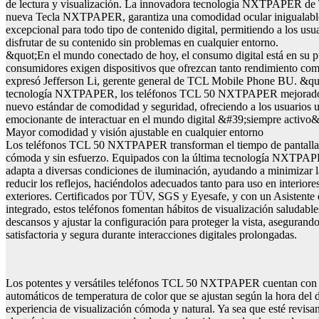
de lectura y visualización. La innovadora tecnología NXTPAPER de 
nueva Tecla NXTPAPER, garantiza una comodidad ocular inigualable
excepcional para todo tipo de contenido digital, permitiendo a los usu
disfrutar de su contenido sin problemas en cualquier entorno.
&quot;En el mundo conectado de hoy, el consumo digital está en su pu
consumidores exigen dispositivos que ofrezcan tanto rendimiento com
expresó Jefferson Li, gerente general de TCL Mobile Phone BU. &qu
tecnología NXTPAPER, los teléfonos TCL 50 NXTPAPER mejorados
nuevo estándar de comodidad y seguridad, ofreciendo a los usuarios 
emocionante de interactuar en el mundo digital &#39;siempre activo
Mayor comodidad y visión ajustable en cualquier entorno
Los teléfonos TCL 50 NXTPAPER transforman el tiempo de pantalla 
cómoda y sin esfuerzo. Equipados con la última tecnología NXTPAPER
adapta a diversas condiciones de iluminación, ayudando a minimizar l
reducir los reflejos, haciéndolos adecuados tanto para uso en interior
exteriores. Certificados por TÜV, SGS y Eyesafe, y con un Asistente
integrado, estos teléfonos fomentan hábitos de visualización saludabl
descansos y ajustar la configuración para proteger la vista, asegurand
satisfactoria y segura durante interacciones digitales prolongadas.
Los potentes y versátiles teléfonos TCL 50 NXTPAPER cuentan con 
automáticos de temperatura de color que se ajustan según la hora del 
experiencia de visualización cómoda y natural. Ya sea que esté revisa