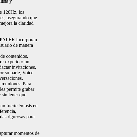
lista y
e 120Hz, los
es, asegurando que
mejora la claridad
XTPAPER incorporan
usuario de manera
a de contenidos,
tor experto o un
dactar invitaciones,
r su parte, Voice
versaciones,
e reuniones. Para
 les permite grabar
 sin tener que
n fuerte énfasis en
ferencia,
as rigurosas para
apturar momentos de