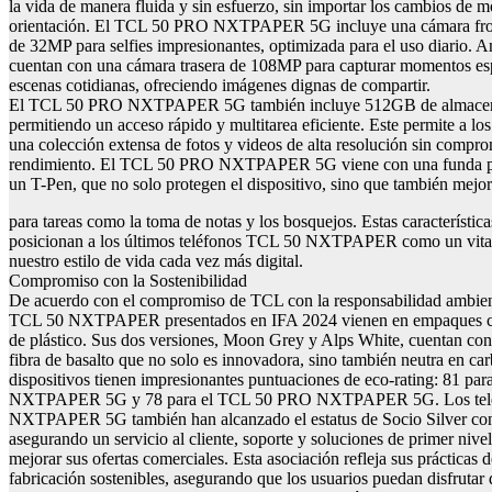
la vida de manera fluida y sin esfuerzo, sin importar los cambios de 
orientación. El TCL 50 PRO NXTPAPER 5G incluye una cámara front
de 32MP para selfies impresionantes, optimizada para el uso diario. 
cuentan con una cámara trasera de 108MP para capturar momentos esp
escenas cotidianas, ofreciendo imágenes dignas de compartir.
El TCL 50 PRO NXTPAPER 5G también incluye 512GB de almacena
permitiendo un acceso rápido y multitarea eficiente. Este permite a lo
una colección extensa de fotos y videos de alta resolución sin compro
rendimiento. El TCL 50 PRO NXTPAPER 5G viene con una funda pro
un T-Pen, que no solo protegen el dispositivo, sino que también mejo
para tareas como la toma de notas y los bosquejos. Estas característica
posicionan a los últimos teléfonos TCL 50 NXTPAPER como un vita
nuestro estilo de vida cada vez más digital.
Compromiso con la Sostenibilidad
De acuerdo con el compromiso de TCL con la responsabilidad ambient
TCL 50 NXTPAPER presentados en IFA 2024 vienen en empaques co
de plástico. Sus dos versiones, Moon Grey y Alps White, cuentan con
fibra de basalto que no solo es innovadora, sino también neutra en c
dispositivos tienen impresionantes puntuaciones de eco-rating: 81 pa
NXTPAPER 5G y 78 para el TCL 50 PRO NXTPAPER 5G. Los tel
NXTPAPER 5G también han alcanzado el estatus de Socio Silver con
asegurando un servicio al cliente, soporte y soluciones de primer nive
mejorar sus ofertas comerciales. Esta asociación refleja sus prácticas 
fabricación sostenibles, asegurando que los usuarios puedan disfrutar 