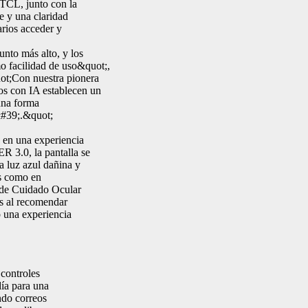
TCL, junto con la
 y una claridad
arios acceder y
nto más alto, y los
o facilidad de uso&quot;,
ot;Con nuestra pionera
 con IA establecen un
una forma
&#39;.&quot;
en una experiencia
 3.0, la pantalla se
a luz azul dañina y
es como en
 de Cuidado Ocular
es al recomendar
o una experiencia
controles
día para una
ndo correos