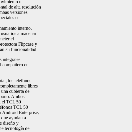
movimiento u
al de alta resolución
Ambas versiones
eciales o
miento interno,
s usuarios almacenar
meter el
tectora Flipcase y
ran su funcionalidad
s integrales
l compañero en
al, los teléfonos
mpletamente libres
 una cubierta de
arbono. Ambos
ra el TCL 50
éfonos TCL 50
 Android Enterprise,
l que ayudan a
de diseño y
de tecnología de