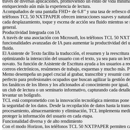
través de diversas aplicaciones, promoviendo un estilo de vida minima
enriqueciendo aún más la experiencia de lectura.
Acompañados de una pantalla FHD+ de 6.8’’ y una tasa de refresco d
teléfonos TCL 50 NXTPAPER ofrecen interacciones suaves y natural
cada desplazamiento, toque y escena de acción sea fluido mientras se 
general.
Productividad Integrada con IA
A través de una asociación con Microsoft, los teléfonos TCL 50 N
funcionalidades avanzadas de IA para aumentar la productividad del 
fluida.
El Asistente de Texto facilita la traducción, el resumen y la reescritur
optimizando la interacción del usuario con el texto, ya sea para un lec
novato. Su función de Asistente de Escritura ayuda a los usuarios a re
correos electrónicos, resúmenes de trabajo, esquemas y mucho más. Po
Memo desempeña un papel crucial al grabar, transcribir y resumir con
perfecto para profesionales ocupados que buscan agilizar la gestión d
los fanáticos de los libros y los aficionados al conocimiento por igual,
un club de lectura o un seminario informativo, capturando cada detalle
levantar un bolígrafo.
TCL está comprometido con la innovación tecnológica mientras pone u
la seguridad de los datos. Desde la recopilación de datos hasta la trans
procesamiento, almacenamiento y eliminación, TCL implementa medid
proteger la información del usuario en cada etapa.
Funcionalidad diversa y de alto rendimiento
Con el modo Horizon, los teléfonos TCL 50 NXTPAPER permiten c