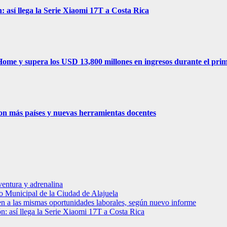
ón: así llega la Serie Xiaomi 17T a Costa Rica
ome y supera los USD 13,800 millones en ingresos durante el prim
con más países y nuevas herramientas docentes
entura y adrenalina
o Municipal de la Ciudad de Alajuela
en a las mismas oportunidades laborales, según nuevo informe
ción: así llega la Serie Xiaomi 17T a Costa Rica