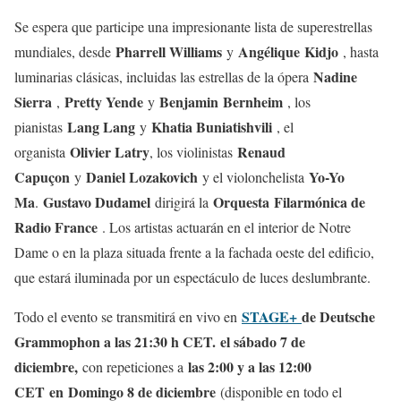
Se espera que participe una impresionante lista de superestrellas
Pharrell Williams
Angélique
Kidjo
mundiales, desde
y
, hasta
Nadine
luminarias clásicas, incluidas las estrellas de la ópera
Sierra
Pretty Yende
Benjamin
Bernheim
,
y
, los
Lang Lang
Khatia Buniatishvili
pianistas
y
, el
Olivier Latry
Renaud
organista
, los violinistas
Capuçon
Daniel Lozakovich
Yo-Yo
y
y el violonchelista
Ma
Gustavo Dudamel
Orquesta
Filarmónica de
.
dirigirá la
Radio France
. Los artistas actuarán en el interior de Notre
Dame o en la plaza situada frente a la fachada oeste del edificio,
que estará iluminada por un espectáculo de luces deslumbrante.
STAGE+
de Deutsche
Todo el evento se transmitirá en vivo en
Grammophon a las 21:30 h CET.
el sábado 7 de
diciembre,
las 2:00 y a las 12:00
con repeticiones a
CET
en
Domingo 8 de diciembre
(disponible en todo el