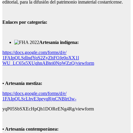
editorial, para la difusión del patrimonio inmaterial costarricense.
Enlaces por categoría:
Artesanía indígena:
https://docs.google.com/forms/
d/e/
1FAIpQLSdIndYqS2ZyZhFOJe0oXX1l
WU_LC65s5XUqhnABtei0NpWZzQ/
viewform
• Artesanía mestiza:
https://docs.google.com/forms/
d/e/
1FAIpQLScLbvE3peyqRjnCNBlrt3w-
yqP05SbSXEcHpQh1DOReENg4Rg/
viewform
• Artesanía contemporánea: