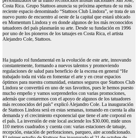
personalizados de la mano reconocidos artistas nacionales San José,
Costa Rica. Grupo Stattoos anuncia su próxima apertura de su más
reciente espacio denominado “Stattoos Club Lindora”, se trata de un
nuevo punto de encuentro al oeste de la capital que estará ubicado
en Momentum Lindora y en donde algunos de los más reconocidos
tatuadores del país plasmarán su arte. Desde su fundación en 1996
por uno de los pioneros de los tatuajes en Costa Rica, el artista
Alejandro Cole, Stattoos.
Ha jugado rol fundamental en la evolución de este arte, innovando
constantemente, formando a nuevos talentos y promoviendo
regulaciones de salud para beneficio de la escena en general “He
trabajado toda mi vida en fomentar el arte y en crear espacios
óptimos para nuestra comunidad, estamos seguros que Stattoos Club
Lindora se convertirá en uno de sus favoritos, pues le hemos puesto
mucho empeño y vamos sorprenderlos con varias promociones,
además que contaremos con el apoyo de algunos de los tatuadores
más reconocidos del país” explicó Alejandro Cole. La inauguración
de Stattoos Lindora será en estas semanas, tomando en cuenta la alta
demanda y el crecimiento exponencial que tiene el arte corporal en
el país. La inversión de este local asciende los $30.000, mide unos
110 metros cuadrados y cuenta con: varias estaciones de tatuaje,
recepción, estación de perforaciones, parqueo, aire acondicionado.
El primer estudio de Stattoos fue inaugurado el 21 de octubre de