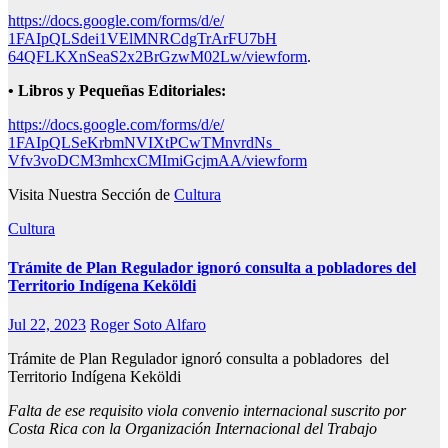
https://docs.google.com/forms/
d/e/
1FAIpQLSdei1VElMNRCdgTrArFU7bH
64QFLKXnSeaS2x2BrGzwM02Lw/
viewform
.
• Libros y Pequeñas Editoriales:
https://docs.google.com/forms/
d/e/
1FAIpQLSeKrbmNVIXtPCwTMnvrdNs_
Vfv3voDCM3mhcxCMImiGcjmAA/
viewform
Visita Nuestra Sección de
Cultura
Cultura
Trámite de Plan Regulador ignoró consulta a pobladores del
Territorio Indígena Keköldi
Jul 22, 2023
Roger Soto Alfaro
Trámite de Plan Regulador ignoró consulta a pobladores del
Territorio Indígena Keköldi
Falta de ese requisito viola convenio internacional suscrito por
Costa Rica con la Organización Internacional del Trabajo