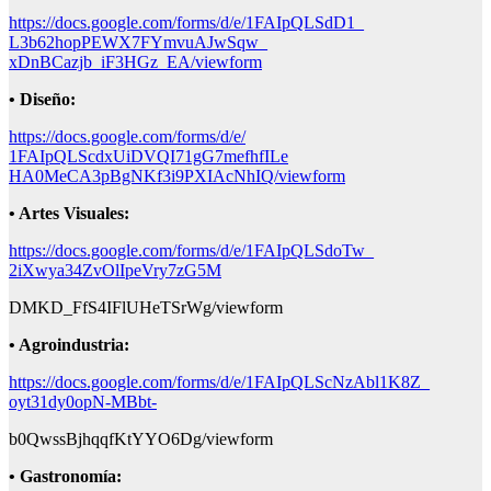
https://docs.google.com/forms/
d/e/1FAIpQLSdD1_
L3b62hopPEWX7FYmvuAJwSqw_
xDnBCazjb_iF3HGz_EA/viewform
• Diseño:
https://docs.google.com/forms/
d/e/
1FAIpQLScdxUiDVQI71gG7mefhfILe
HA0MeCA3pBgNKf3i9PXIAcNhIQ/
viewform
• Artes Visuales:
https://docs.google.com/forms/
d/e/1FAIpQLSdoTw_
2iXwya34ZvOlIpeVry7zG5M
DMKD_FfS4IFlUHeTSrWg/viewform
• Agroindustria:
https://docs.google.com/forms/
d/e/1FAIpQLScNzAbl1K8Z_
oyt31dy0opN-MBbt-
b0QwssBjhqqfKtYYO6Dg/viewform
• Gastronomía: