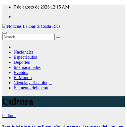
Skip
7 de agosto de 2026
12:15 AM
to
content
Nacionales
Espectáculos
Deportes
Internacionales
Eventos
El Mundo
Ciencia y Tecnología
Elemento del menú
Cultura
Cultura
Tres iniciativas transformarán el acceso y la pureza del agua en