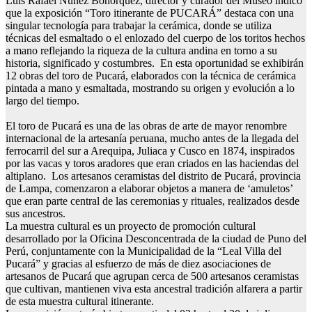
Luis Rafael Núñez Bohórquez, director y curador del Museo indicó
que la exposición “Toro itinerante de PUCARÁ” destaca con una
singular tecnología para trabajar la cerámica, donde se utiliza
técnicas del esmaltado o el enlozado del cuerpo de los toritos hechos
a mano reflejando la riqueza de la cultura andina en torno a su
historia, significado y costumbres. En esta oportunidad se exhibirán
12 obras del toro de Pucará, elaborados con la técnica de cerámica
pintada a mano y esmaltada, mostrando su origen y evolución a lo
largo del tiempo.
El toro de Pucará es una de las obras de arte de mayor renombre
internacional de la artesanía peruana, mucho antes de la llegada del
ferrocarril del sur a Arequipa, Juliaca y Cusco en 1874, inspirados
por las vacas y toros aradores que eran criados en las haciendas del
altiplano. Los artesanos ceramistas del distrito de Pucará, provincia
de Lampa, comenzaron a elaborar objetos a manera de ‘amuletos’
que eran parte central de las ceremonias y rituales, realizados desde
sus ancestros.
La muestra cultural es un proyecto de promoción cultural
desarrollado por la Oficina Desconcentrada de la ciudad de Puno del
Perú, conjuntamente con la Municipalidad de la “Leal Villa del
Pucará” y gracias al esfuerzo de más de diez asociaciones de
artesanos de Pucará que agrupan cerca de 500 artesanos ceramistas
que cultivan, mantienen viva esta ancestral tradición alfarera a partir
de esta muestra cultural itinerante.