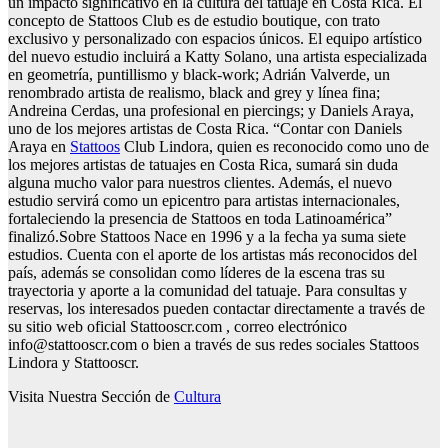
un impacto significativo en la cultura del tatuaje en Costa Rica. El
concepto de Stattoos Club es de estudio boutique, con trato
exclusivo y personalizado con espacios únicos. El equipo artístico
del nuevo estudio incluirá a Katty Solano, una artista especializada
en geometría, puntillismo y black-work; Adrián Valverde, un
renombrado artista de realismo, black and grey y línea fina;
Andreina Cerdas, una profesional en piercings; y Daniels Araya,
uno de los mejores artistas de Costa Rica. “Contar con Daniels
Araya en
Stattoos
Club Lindora, quien es reconocido como uno de
los mejores artistas de tatuajes en Costa Rica, sumará sin duda
alguna mucho valor para nuestros clientes. Además, el nuevo
estudio servirá como un epicentro para artistas internacionales,
fortaleciendo la presencia de Stattoos en toda Latinoamérica”
finalizó.Sobre Stattoos Nace en 1996 y a la fecha ya suma siete
estudios. Cuenta con el aporte de los artistas más reconocidos del
país, además se consolidan como líderes de la escena tras su
trayectoria y aporte a la comunidad del tatuaje. Para consultas y
reservas, los interesados pueden contactar directamente a través de
su sitio web oficial Stattooscr.com , correo electrónico
info@stattooscr.com o bien a través de sus redes sociales Stattoos
Lindora y Stattooscr.
Visita Nuestra Sección de
Cultura