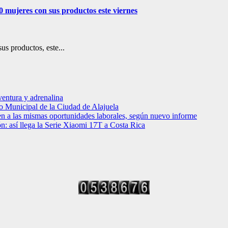
0 mujeres con sus productos este viernes
s productos, este...
entura y adrenalina
o Municipal de la Ciudad de Alajuela
en a las mismas oportunidades laborales, según nuevo informe
ción: así llega la Serie Xiaomi 17T a Costa Rica