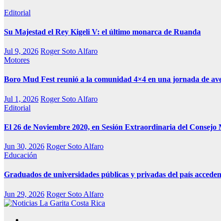
Editorial
Su Majestad el Rey Kigeli V: el último monarca de Ruanda
Jul 9, 2026
Roger Soto Alfaro
Motores
Boro Mud Fest reunió a la comunidad 4×4 en una jornada de av
Jul 1, 2026
Roger Soto Alfaro
Editorial
El 26 de Noviembre 2020, en Sesión Extraordinaria del Consejo 
Jun 30, 2026
Roger Soto Alfaro
Educación
Graduados de universidades públicas y privadas del país acceden
Jun 29, 2026
Roger Soto Alfaro
Medio Alternativo