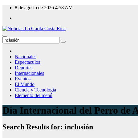
Skip
8 de agosto de 2026
4:58 AM
to
content
Nacionales
Espectáculos
Deportes
Internacionales
Eventos
El Mundo
Ciencia y Tecnología
Elemento del menú
Día Internacional del Perro de 
Search Results for:
inclusión