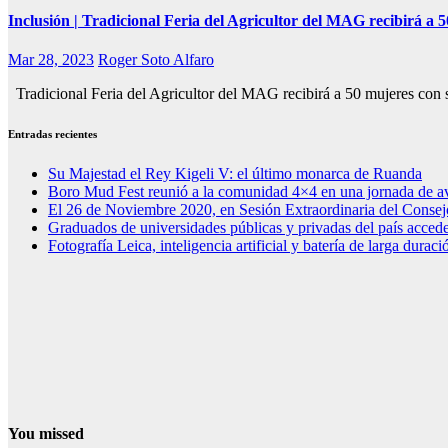
Inclusión | Tradicional Feria del Agricultor del MAG recibirá a 5
Mar 28, 2023
Roger Soto Alfaro
Tradicional Feria del Agricultor del MAG recibirá a 50 mujeres con su
Entradas recientes
Su Majestad el Rey Kigeli V: el último monarca de Ruanda
Boro Mud Fest reunió a la comunidad 4×4 en una jornada de av
El 26 de Noviembre 2020, en Sesión Extraordinaria del Consej
Graduados de universidades públicas y privadas del país acced
Fotografía Leica, inteligencia artificial y batería de larga dura
You missed