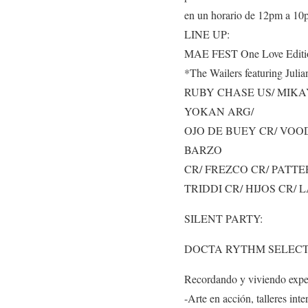
en un horario de 12pm a 10
LINE UP:
MAE FEST One Love Editi
*The Wailers featuring Juli
RUBY CHASE US/ MIKA
YOKAN ARG/
OJO DE BUEY CR/ VOO
BARZO
CR/ FREZCO CR/ PATTE
TRIDDI CR/ HIJOS CR/ 
SILENT PARTY:
DOCTA RYTHM SELECTA
Recordando y viviendo exper
-Arte en acción, talleres inte