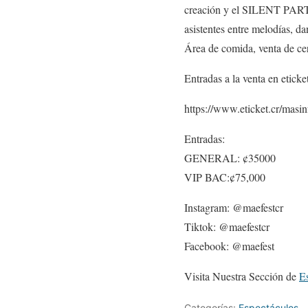
creación y el SILENT PART
asistentes entre melodías, d
Área de comida, venta de ce
Entradas a la venta en eticket
https://www.eticket.cr/mas
Entradas:
GENERAL: ¢35000
VIP BAC:¢75,000
Instagram: @maefestcr
Tiktok: @maefestcr
Facebook: @maefest
Visita Nuestra Sección de
E
Categorías:
Espectáculos