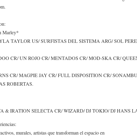
pm.
on:
an Marley*
YLA TAYLOR US/ SURFISTAS DEL SISTEMA ARG/ SOL PER
DOO CR/ UN ROJO CR/ MENTADOS CR/ MOD-SKA CR/ QUEE
RNS CR/ MAGPIE JAY CR/ FULL DISPOSITION CR/ SONAMB
LAS ROBERTAS.
 & IRATION SELECTA CR/ WIZARD/ DJ TOKIO/ DJ HANS 
iencias:
ractivos, murales, artistas que transforman el espacio en