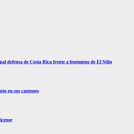
pal defensa de Costa Rica frente a fenómeno de El Niño
nto en sus cantones
ricense