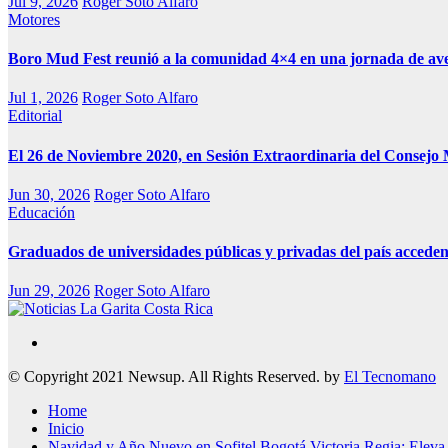
Jul 9, 2026
Roger Soto Alfaro
Motores
Boro Mud Fest reunió a la comunidad 4×4 en una jornada de av
Jul 1, 2026
Roger Soto Alfaro
Editorial
El 26 de Noviembre 2020, en Sesión Extraordinaria del Consejo 
Jun 30, 2026
Roger Soto Alfaro
Educación
Graduados de universidades públicas y privadas del país acceden
Jun 29, 2026
Roger Soto Alfaro
Medio Alternativo
Noticias La Garita Costa Rica
© Copyright 2021 Newsup. All Rights Reserved. by
El Tecnomano
Home
Inicio
Navidad y Año Nuevo en Sofitel Bogotá Victoria Regia: Eleva tu