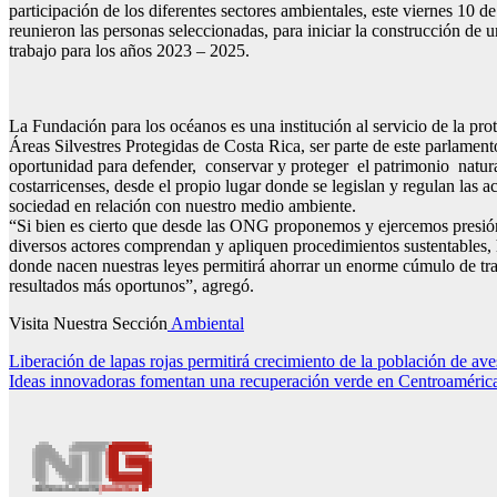
participación de los diferentes sectores ambientales, este viernes 10 de
reunieron las personas seleccionadas, para iniciar la construcción d
trabajo para los años 2023 – 2025.
La Fundación para los océanos es una institución al servicio de la pro
Áreas Silvestres Protegidas de Costa Rica, ser parte de este parlament
oportunidad para defender, conservar y proteger el patrimonio natura
costarricenses, desde el propio lugar donde se legislan y regulan las ac
sociedad en relación con nuestro medio ambiente.
“Si bien es cierto que desde las ONG proponemos y ejercemos presió
diversos actores comprendan y apliquen procedimientos sustentables, 
donde nacen nuestras leyes permitirá ahorrar un enorme cúmulo de tra
resultados más oportunos”, agregó.
Visita Nuestra Sección
Ambiental
Navegación
Liberación de lapas rojas permitirá crecimiento de la población de av
Ideas innovadoras fomentan una recuperación verde en Centroaméri
de
entradas