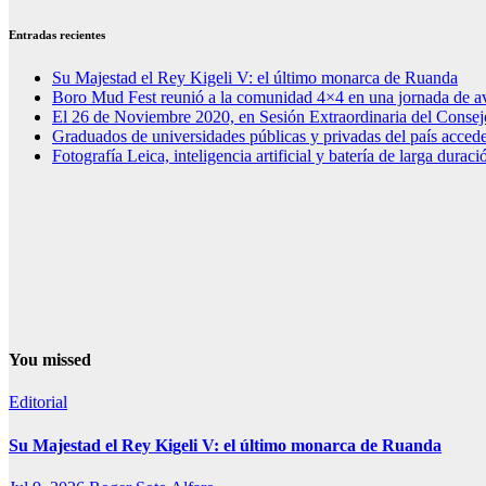
Entradas recientes
Su Majestad el Rey Kigeli V: el último monarca de Ruanda
Boro Mud Fest reunió a la comunidad 4×4 en una jornada de av
El 26 de Noviembre 2020, en Sesión Extraordinaria del Consej
Graduados de universidades públicas y privadas del país acced
Fotografía Leica, inteligencia artificial y batería de larga dura
You missed
Editorial
Su Majestad el Rey Kigeli V: el último monarca de Ruanda