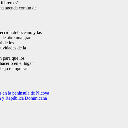
 febrero sé
e una agenda común de
tección del océano y las
o le abre una gran
l de los
tividades de la
n para que los
hacerlo en el lugar
bajo e impulsar
es en la península de Nicoya
ca y República Dominicana